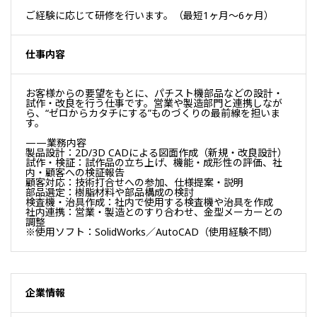
ご経験に応じて研修を行います。（最短1ヶ月～6ヶ月）
仕事内容
お客様からの要望をもとに、パチスト機部品などの設計・
試作・改良を行う仕事です。営業や製造部門と連携しなが
ら、“ゼロからカタチにする”ものづくりの最前線を担いま
す。
——業務内容
製品設計：2D/3D CADによる図面作成（新規・改良設計）
試作・検証：試作品の立ち上げ、機能・成形性の評価、社
内・顧客への検証報告
顧客対応：技術打合せへの参加、仕様提案・説明
部品選定：樹脂材料や部品構成の検討
検査機・治具作成：社内で使用する検査機や治具を作成
社内連携：営業・製造とのすり合わせ、金型メーカーとの
調整
※使用ソフト：SolidWorks／AutoCAD（使用経験不問）
企業情報