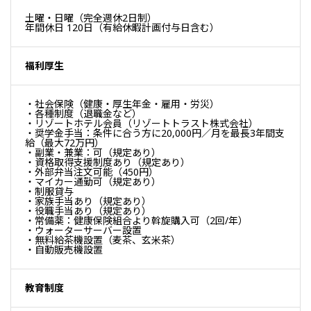
土曜・日曜（完全週休2日制）
年間休日 120日（有給休暇計画付与日含む）
福利厚生
・社会保険（健康・厚生年金・雇用・労災）
・各種制度（退職金など）
・リゾートホテル会員（リゾートトラスト株式会社）
・奨学金手当：条件に合う方に20,000円／月を最長3年間支
給（最大72万円）
・副業・兼業：可（規定あり）
・資格取得支援制度あり（規定あり）
・外部弁当注文可能（450円）
・マイカー通勤可（規定あり）
・制服貸与
・家族手当あり（規定あり）
・役職手当あり（規定あり）
・常備薬：健康保険組合より斡旋購入可（2回/年）
・ウォーターサーバー設置
・無料給茶機設置（麦茶、玄米茶）
・自動販売機設置
教育制度